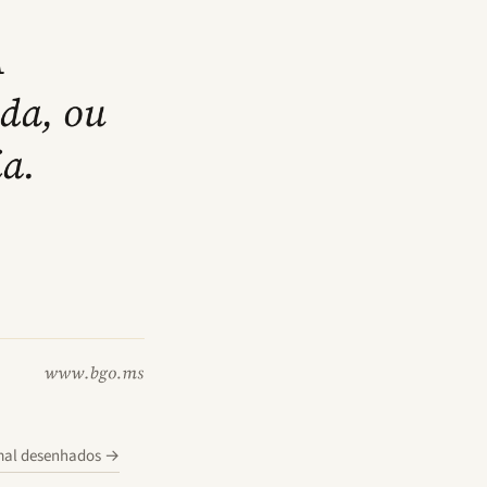
 mal desenhados
→