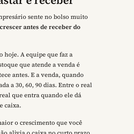
astar e receber
presário sente no bolso muito
 crescer antes de receber do
o hoje. A equipe que faz a
stoque que atende a venda é
ece antes. E a venda, quando
da a 30, 60, 90 dias. Entre o real
o real que entra quando ele dá
e caixa.
aior o crescimento que você
ão alivia o caixa no curto prazo.