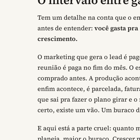
O intervalo entre g
Tem um detalhe na conta que o em
antes de entender:
você gasta pra
crescimento.
O marketing que gera o lead é pag
reunião é paga no fim do mês. O e
comprado antes. A produção acont
enfim acontece, é parcelada, fatura
que sai pra fazer o plano girar e 
certo, existe um vão. Um buraco d
E aqui está a parte cruel:
quanto m
planeja, maior o buraco.
Crescer n