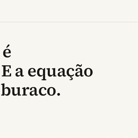
 é
 E a equação
 buraco.