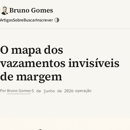
Bruno Gomes
Artigos
Sobre
Buscar
Inscrever
O mapa dos
vazamentos invisíveis
de margem
Por
Bruno Gomes
·
· operação
5 de junho de 2026